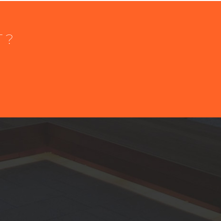
 ?
éléphone
épartement