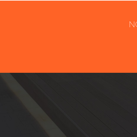
N
Nom
Société