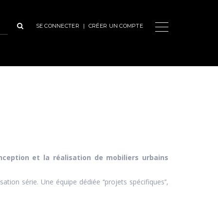
SE CONNECTER
|
CRÉER UN COMPTE
eption et la réalisation de mobiliers urbains
ion série. Une équipe dédiée ‘‘projets spécifiques’’,