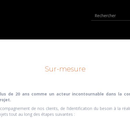
Sur-mesure
lus de 20 ans comme un acteur incontournable dans la conc
rojet.
gnement de nos clients, de l’identification du besoin à la réalisat
jets tout au long des étapes suivantes :