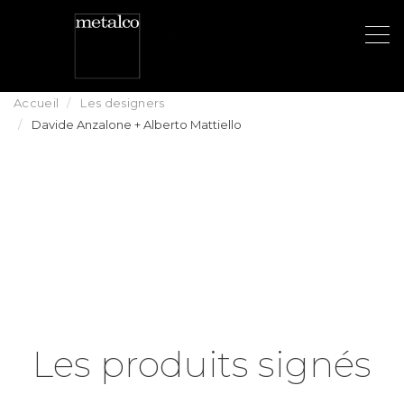
Aller
au
Accueil
Les designers
contenu
Davide Anzalone + Alberto Mattiello
principal
Les produits signés