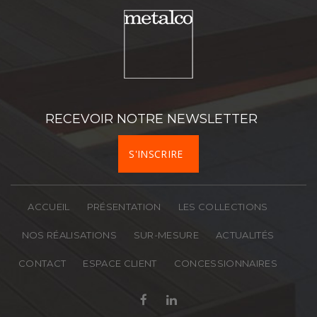
Prénom
Téléphone
RECEVOIR NOTRE NEWSLETTER
Société
S'INSCRIRE
Activité
ACCUEIL
PRÉSENTATION
LES COLLECTIONS
Département
NOS RÉALISATIONS
SUR-MESURE
ACTUALITÉS
CONTACT
ESPACE CLIENT
CONCESSIONNAIRES