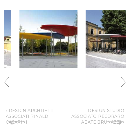
FOGLIA
FOGLIA
DESIGN ARCHITETTI
DESIGN STUDIO
ASSOCIATI RINALDI
ASSOCIATO PECORARO
CASARINI
ABATE BRUNAZZI