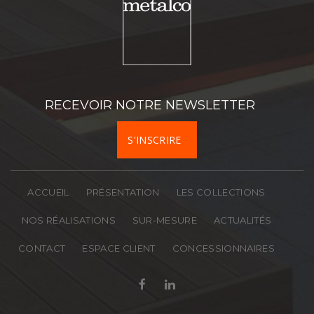
Prénom
Téléphone
RECEVOIR NOTRE NEWSLETTER
Société
S'INSCRIRE
Activité
ACCUEIL
PRÉSENTATION
LES COLLECTIONS
Département
NOS RÉALISATIONS
SUR-MESURE
ACTUALITÉS
CONTACT
ESPACE CLIENT
CONCESSIONNAIRES