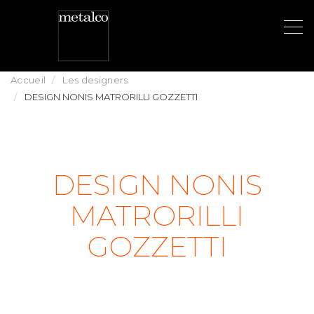
Aller
au
Accueil
Les designers
contenu
DESIGN NONIS MATRORILLI GOZZETTI
principal
DESIGN NONIS
MATRORILLI
GOZZETTI