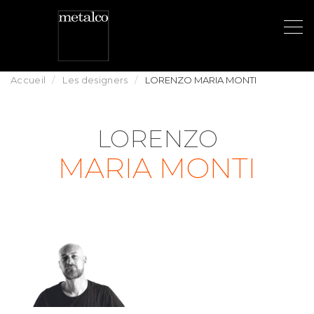
Aller
au
Accueil
Les designers
LORENZO MARIA MONTI
contenu
principal
LORENZO
MARIA MONTI