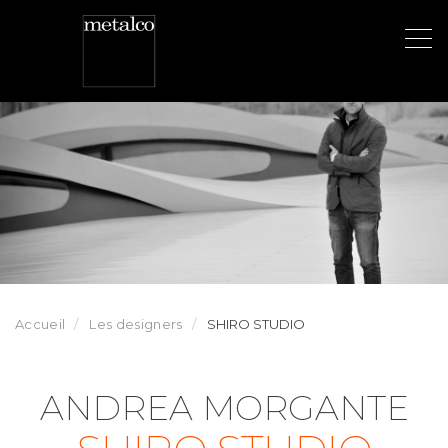
Aller
au
contenu
principal
Accueil
Les designers
SHIRO STUDIO
ANDREA MORGANTE