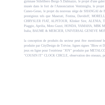
gymnase Stilelibero Borgo S.Dalmazzo, le projet d'une galeri
musée dans le fort de l'Annonciation Ventimiglia, le proj
Cuneo-Gesso, le projet du nouveau siège de SHANGAI de Fabi
prestigieux tels que Maserati, Festina, Davidoff, 
CHRYSLER FIAT, ALPITOUR, Klinker Sire, ALENIA, 
Piaggio, Aprilia, Moto Guzzi, HONDA, YAMAHA, MB
Italia, BAUME & MERCIER, UNIVERSAL GENEVE MO
la conception de produits du secteur peut être mentionné 
produite par CityDesign de Trévise, lignes signes "Blow e
jeux en ligne pour l'extérieur "JOY" produite par METALCO
"COUSIN IT" CLOCK CIRCLE, observation des oiseaux, pr