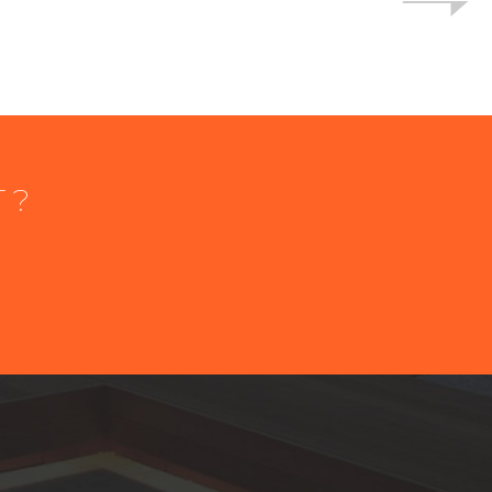
 ?
éléphone
épartement