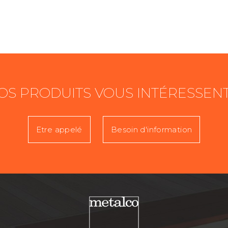
OS PRODUITS VOUS INTÉRESSENT
Etre appelé
Besoin d'information
Prénom
T
Activité
D