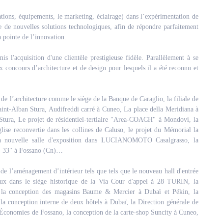
lations, équipements, le marketing, éclairage) dans l’expérimentation de
 de nouvelles solutions technologiques, afin de répondre parfaitement
a pointe de l’innovation.
is l'acquisition d'une clientèle prestigieuse fidèle. Parallèlement à se
x concours d’architecture et de design pour lesquels il a été reconnu et
 de l’architecture comme le siège de la Banque de Caraglio, la filiale de
aint-Alban Stura, Audifreddi carré à Cuneo, La place della Meridiana à
ura, Le projet de résidentiel-tertiaire "Area-COACH" à Mondovi, la
ise reconvertie dans les collines de Caluso, le projet du Mémorial la
a nouvelle salle d'exposition dans LUCIANOMOTO Casalgrasso, la
 33" à Fossano (Cn)…
de l’aménagement d’intérieur tels que tels que le nouveau hall d'entrée
ans le siège historique de la Via Cour d'appel à 28 TURIN, la
, la conception des magasins Baume & Mercier à Dubaï et Pékin, la
a conception interne de deux hôtels à Dubaï, la Direction générale de
Économies de Fossano, la conception de la carte-shop Suncity à Cuneo,