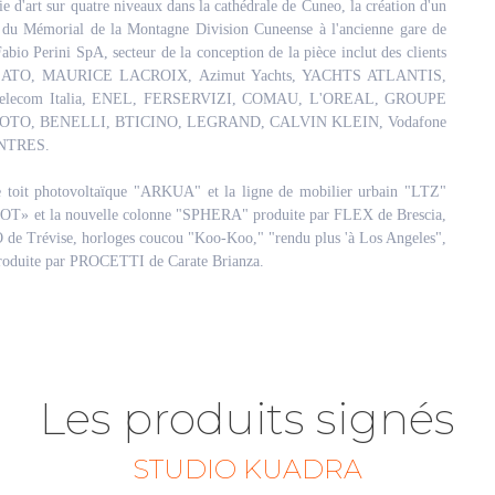
e d'art sur quatre niveaux dans la cathédrale de Cuneo, la création d'un
et du Mémorial de la Montagne Division Cuneense à l'ancienne gare de
o Perini SpA, secteur de la conception de la pièce inclut des clients
MORELLATO, MAURICE LACROIX, Azimut Yachts, YACHTS ATLANTIS,
Telecom Italia, ENEL, FERSERVIZI, COMAU, L'OREAL, GROUPE
K MOTO, BENELLI, BTICINO, LEGRAND, CALVIN KLEIN, Vodafone
NTRES.
le toit photovoltaïque "ARKUA" et la ligne de mobilier urbain "LTZ"
t DOT» et la nouvelle colonne "SPHERA" produite par FLEX de Brescia,
 de Trévise, horloges coucou "Koo-Koo," "rendu plus 'à Los Angeles",
oduite par PROCETTI de Carate Brianza.
Les produits signés
STUDIO KUADRA